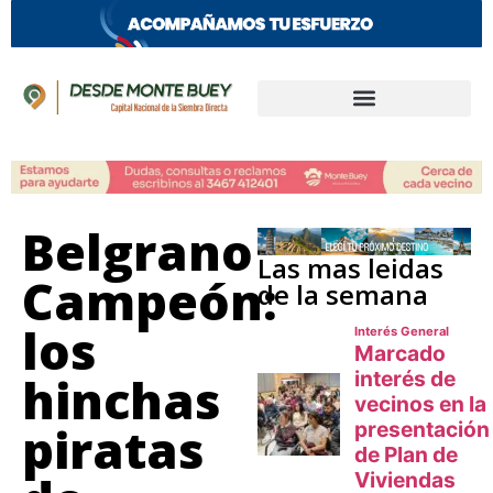
Belgrano
Las mas leidas
Campeón:
de la semana
los
hinchas
piratas