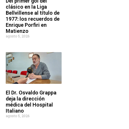
Del primer gol del
clásico en la Liga
Bellvillense al título de
1977: los recuerdos de
Enrique Porfiri en
Matienzo
agosto 5, 2026
El Dr. Osvaldo Grappa
deja la dirección
médica del Hospital
Italiano
agosto 5, 2026