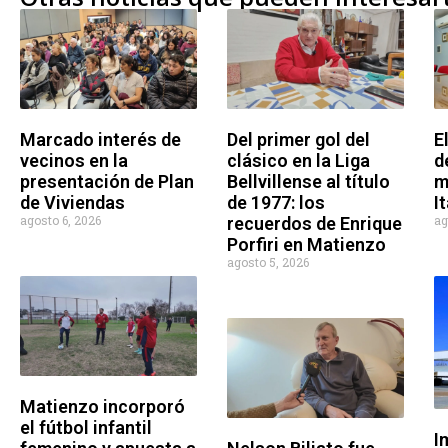
Del primer gol del
E
Marcado interés de
clásico en la Liga
d
vecinos en la
Bellvillense al título
m
presentación de Plan
de 1977: los
I
de Viviendas
ag
agosto 6, 2026
recuerdos de Enrique
Porfiri en Matienzo
agosto 5, 2026
Matienzo incorporó
el fútbol infantil
I