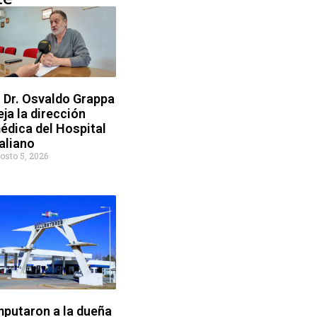
l Dr. Osvaldo Grappa
eja la dirección
édica del Hospital
taliano
osto 5, 2026
mputaron a la dueña