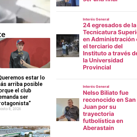
te
Queremos estar lo
ás arriba posible
orque el club
emanda ser
rotagonista”
osto 8, 2026