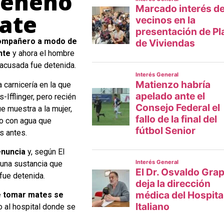
 veneno
mate
 compañero a modo de
nte
y ahora el hombre
 acusada fue detenida.
 carnicería en la que
-Ifflinger, pero recién
e muestra a la mujer,
mo con agua que
s antes.
denuncia
y, según El
 una sustancia que
 fue detenida.
e tomar mates se
o al hospital donde se