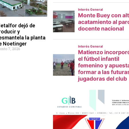
etalfor dejó de
roducir y
esmantela la planta
e Noetinger
osto 7, 2026