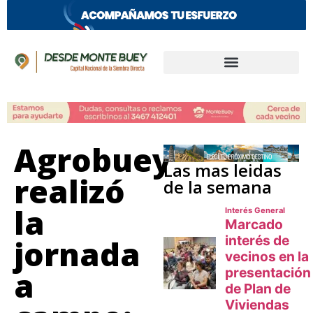
Agrobuey
Las mas leidas
realizó
de la semana
la
jornada
a