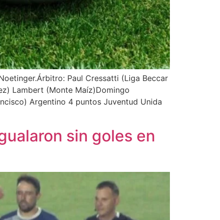
etinger.Árbitro: Paul Cressatti (Liga Beccar
árez) Lambert (Monte Maíz)Domingo
ancisco) Argentino 4 puntos Juventud Unida
gualaron sin goles en