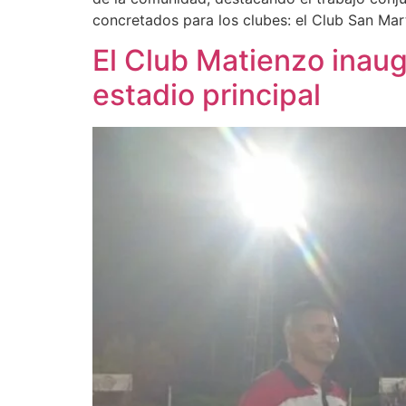
concretados para los clubes: el Club San Mar
El Club Matienzo inaug
estadio principal