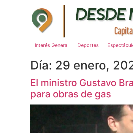
Ir
al
contenido
Interés General
Deportes
Espectácul
Día:
29 enero, 20
El ministro Gustavo Br
para obras de gas