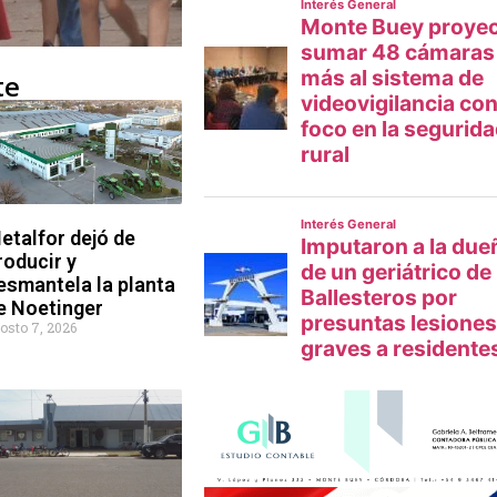
te
etalfor dejó de
roducir y
esmantela la planta
e Noetinger
osto 7, 2026