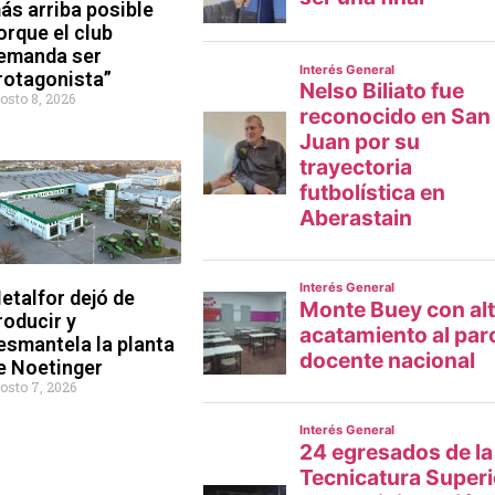
ás arriba posible
orque el club
emanda ser
rotagonista”
osto 8, 2026
etalfor dejó de
roducir y
esmantela la planta
e Noetinger
osto 7, 2026