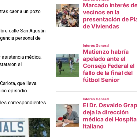
tras caer a un pozo
bre calle San Agustín.
rgencia personal de
r asistencia médica,
tataron el
arlota, que lleva
gico episodio.
iales correspondientes