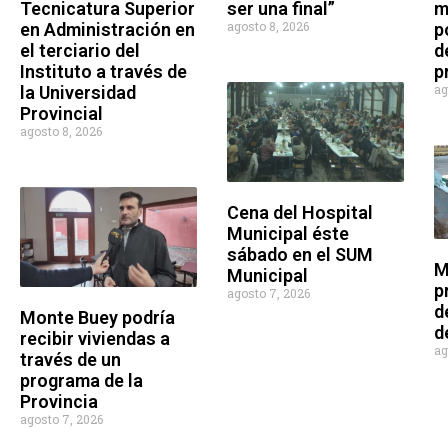
Tecnicatura Superior
ser una final”
m
agosto 8, 2026
en Administración en
p
el terciario del
d
Instituto a través de
p
ag
la Universidad
Provincial
agosto 8, 2026
Cena del Hospital
Municipal éste
sábado en el SUM
M
Municipal
p
agosto 7, 2026
d
Monte Buey podría
d
recibir viviendas a
ag
través de un
programa de la
Provincia
agosto 7, 2026