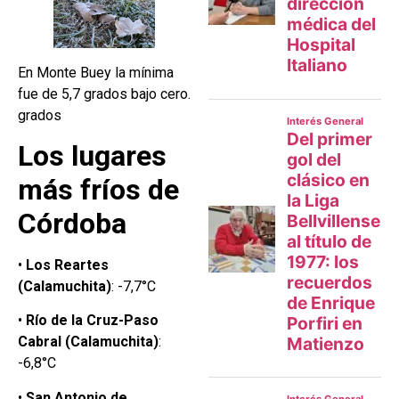
En Monte Buey la mínima
fue de 5,7 grados bajo cero.
grados
Los lugares
más fríos de
Córdoba
•
Los Reartes
(Calamuchita)
: -7,7°C
•
Río de la Cruz-Paso
Cabral (Calamuchita)
:
-6,8°C
•
San Antonio de