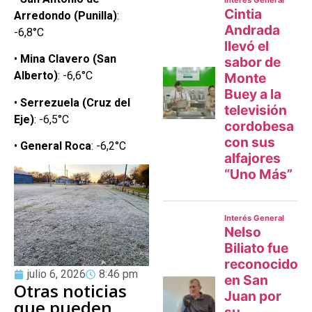
Arredondo (Punilla)
:
-6,8°C
•
Mina Clavero (San
Alberto)
: -6,6°C
•
Serrezuela (Cruz del
Eje)
: -6,5°C
•
General Roca
: -6,2°C
julio 6, 2026
8:46 pm
Otras noticias
que pueden