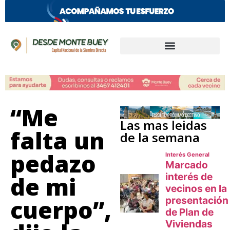
“Me
Las mas leidas
falta un
de la semana
pedazo
de mi
cuerpo”,