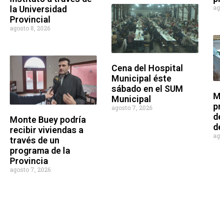
ag
la Universidad
Provincial
agosto 8, 2026
Cena del Hospital
Municipal éste
sábado en el SUM
M
Municipal
p
agosto 7, 2026
d
Monte Buey podría
d
recibir viviendas a
ag
través de un
programa de la
Provincia
agosto 7, 2026