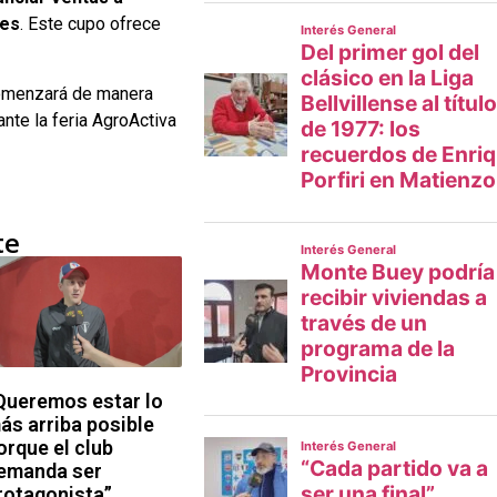
ues
. Este cupo ofrece
comenzará de manera
rante la feria AgroActiva
te
Queremos estar lo
ás arriba posible
orque el club
emanda ser
rotagonista”