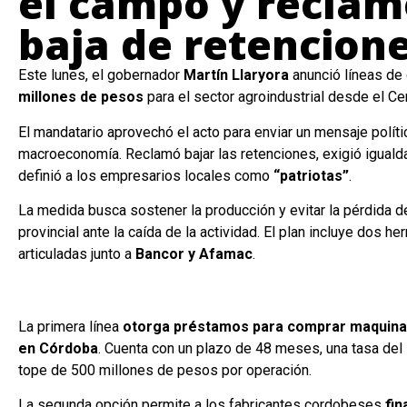
el campo y reclam
baja de retencion
Este lunes, el gobernador
Martín Llaryora
anunció líneas de 
millones de pesos
para el sector agroindustrial desde el Cen
El mandatario aprovechó el acto para enviar un mensaje políti
macroeconomía. Reclamó bajar las retenciones, exigió iguald
definió a los empresarios locales como
“patriotas”
.
La medida busca sostener la producción y evitar la pérdida de
provincial ante la caída de la actividad. El plan incluye dos he
articuladas junto a
Bancor y Afamac
.
La primera línea
otorga préstamos para comprar maquinar
en Córdoba
. Cuenta con un plazo de 48 meses, una tasa del 
tope de 500 millones de pesos por operación.
La segunda opción permite a los fabricantes cordobeses
fin