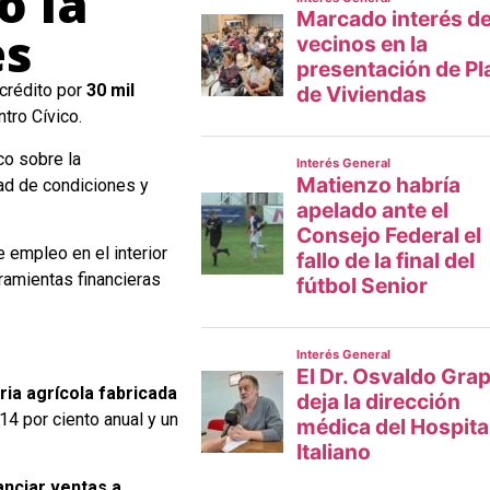
ó la
es
crédito por
30 mil
tro Cívico.
co sobre la
ad de condiciones y
 empleo en el interior
rramientas financieras
ia agrícola fabricada
14 por ciento anual y un
anciar ventas a