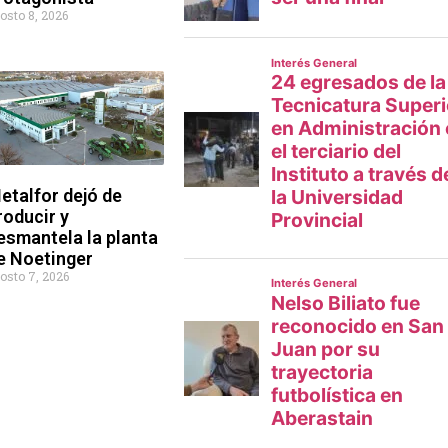
osto 8, 2026
etalfor dejó de
roducir y
esmantela la planta
e Noetinger
osto 7, 2026