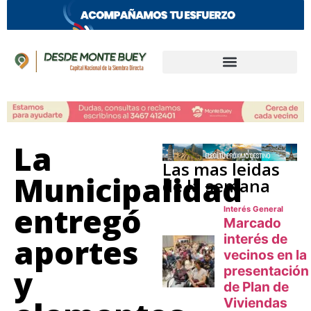
La
Las mas leidas
Municipalidad
de la semana
entregó
aportes
y