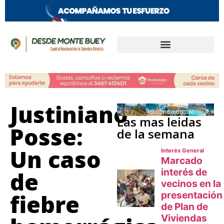
Justiniano
Las mas leidas
Posse:
de la semana
Un caso
de
fiebre