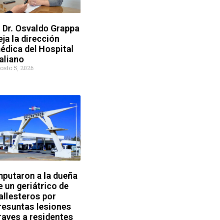
l Dr. Osvaldo Grappa
eja la dirección
édica del Hospital
taliano
osto 5, 2026
mputaron a la dueña
e un geriátrico de
allesteros por
resuntas lesiones
raves a residentes