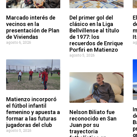
Del primer gol del
E
Marcado interés de
clásico en la Liga
d
vecinos en la
Bellvillense al título
m
presentación de Plan
de 1977: los
I
de Viviendas
ag
agosto 6, 2026
recuerdos de Enrique
Porfiri en Matienzo
agosto 5, 2026
Matienzo incorporó
el fútbol infantil
I
Nelson Biliato fue
femenino y apuesta a
d
reconocido en San
formar a las futuras
B
Juan por su
jugadoras del club
p
agosto 5, 2026
trayectoria
g