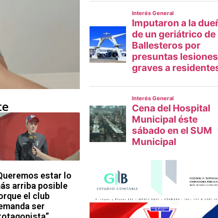
te
Queremos estar lo
ás arriba posible
orque el club
emanda ser
rotagonista”