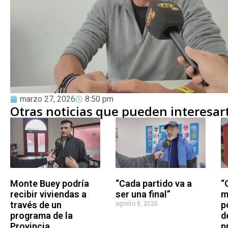
marzo 27, 2026
8:50 pm
Otras noticias que pueden interesar
Monte Buey podría
“Cada partido va a
“
recibir viviendas a
ser una final”
m
agosto 8, 2026
través de un
p
programa de la
d
Provincia
p