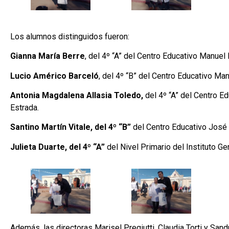
Los alumnos distinguidos fueron:
Gianna María Berre
, del 4º “A” del Centro Educativo Manuel
Lucio Américo Barceló
, del 4º “B” del Centro Educativo Ma
Antonia Magdalena Allasia Toledo,
del 4º “A” del Centro E
Estrada.
Santino Martín Vitale, del 4º “B”
del Centro Educativo José
Julieta Duarte, del 4º “A”
del Nivel Primario del Instituto G
Además, las directoras Marisel Pregiutti, Claudia Torti y Sandr