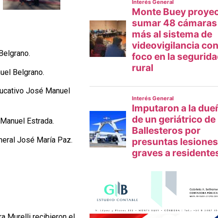
 Belgrano.
nuel Belgrano.
ducativo José Manuel
 Manuel Estrada.
eneral José María Paz.
a Murelli recibieron el