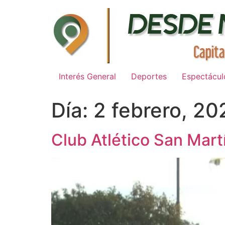
Ir
al
contenido
Interés General
Deportes
Espectácul
Día:
2 febrero, 20
Club Atlético San Martí