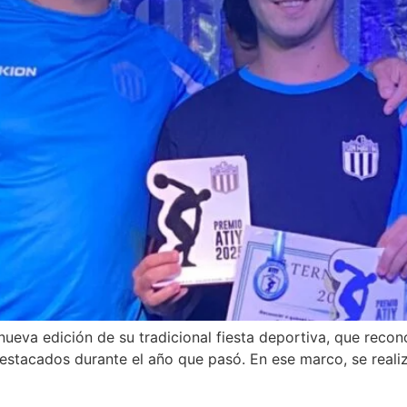
ueva edición de su tradicional fiesta deportiva, que recono
s destacados durante el año que pasó. En ese marco, se real