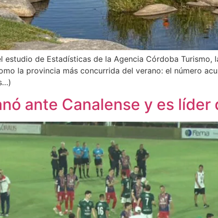
l estudio de Estadísticas de la Agencia Córdoba Turismo, la
omo la provincia más concurrida del verano: el número acum
s…)
anó ante Canalense y es líder 